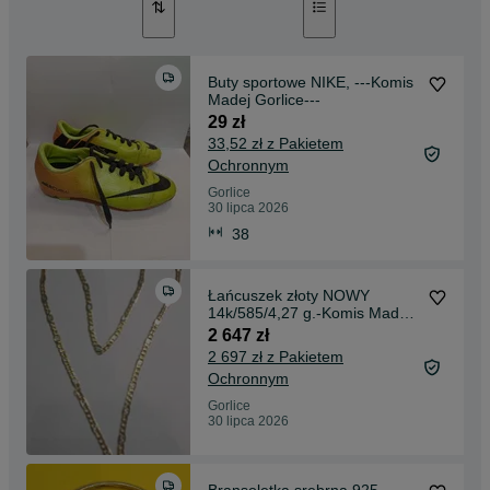
Buty sportowe NIKE, ---Komis
Madej Gorlice---
29 zł
33,52 zł z Pakietem
Ochronnym
Gorlice
30 lipca 2026
38
Łańcuszek złoty NOWY
14k/585/4,27 g.-Komis Madej
Gorlice -
2 647 zł
2 697 zł z Pakietem
Ochronnym
Gorlice
30 lipca 2026