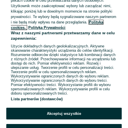
plikach cookie w celu przetwarzania danych osobowych.
Gorlice Mickiewicza -
279 zł
Użytkownik może zaakceptować wybory lub zarządzać nimi,
292,27 zł z Pakietem
klikając poniżej lub w dowolnym momencie na stronie polityki
Ochronnym
prywatności. Te wybory będą sygnalizowane naszym partnerom
Gorlice
i nie będą miały wpływu na dane przeglądania.
Polityka
22 lipca 2026
cookies,
Polityka Prywatności
41-45 mm
Czarny
Wraz z naszymi partnerami przetwarzamy dane w celu
Klasyczny
zapewnienia:
Użycie dokładnych danych geolokalizacyjnych. Aktywne
skanowanie charakterystyki urządzenia do celów identyfikacji.
Rozumienie odbiorców dzięki statystyce lub kombinacji danych
1
...
5
...
13
z różnych źródeł. Przechowywanie informacji na urządzeniu lub
dostęp do nich. Pomiar efektywności reklam. Rozwój i
ulepszanie usług. Tworzenie profili w celu personalizacji treści.
Tworzenie profili w celu spersonalizowanych reklam.
Wykorzystywanie ograniczonych danych do wyboru reklam.
Wykorzystywanie ograniczonych danych do wyboru treści.
Pomiar efektywności treści. Wykorzystanie profili do wyboru
spersonalizowanych reklam. Wykorzystywanie profili w celu
doboru spersonalizowanych treści.
Lista partnerów (dostawców)
Akceptuj wszystkie