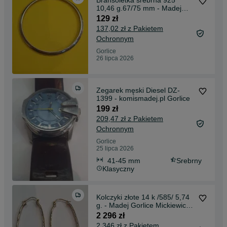
Bransoletka srebrna 925
10,46 g.67/75 mm - Madej
Gorlice Mickiewicza -
129 zł
137,02 zł z Pakietem
Ochronnym
Gorlice
26 lipca 2026
Zegarek męski Diesel DZ-
1399 - komismadej.pl Gorlice
199 zł
209,47 zł z Pakietem
Ochronnym
Gorlice
25 lipca 2026
41-45 mm
Srebrny
Klasyczny
Kolczyki złote 14 k /585/ 5,74
g. - Madej Gorlice Mickiewicza
-
2 296 zł
2 346 zł z Pakietem