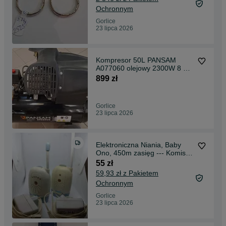
Ochronnym
Gorlice
23 lipca 2026
Kompresor 50L PANSAM
A077060 olejowy 2300W 8 bar
- Madej Gorlice Mickiewicza -
899 zł
Gorlice
23 lipca 2026
Elektroniczna Niania, Baby
Ono, 450m zasięg --- Komis
Madej Gorlice-
55 zł
59,93 zł z Pakietem
Ochronnym
Gorlice
23 lipca 2026