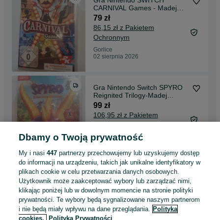
Gra Nintendo SWITCH
CARNIVAL Games - Madej
Gorlice Mickiewicza -
79 zł
86,15 zł z Pakietem
Ochronnym
Gorlice
02 sierpnia 2026
Gra Nintendo Switch SPYRO
Reignited Trilogy-Madej
Gorlice Mickiewicza-
99 zł
106,95 zł z Pakietem
Ochronnym
Dbamy o Twoją prywatność
Gorlice
02 sierpnia 2026
My i nasi
447
partnerzy przechowujemy lub uzyskujemy dostęp
do informacji na urządzeniu, takich jak unikalne identyfikatory w
plikach cookie w celu przetwarzania danych osobowych.
Gra Nintendo Switch PAW
Użytkownik może zaakceptować wybory lub zarządzać nimi,
Patrol Mighty Pups -Madej
klikając poniżej lub w dowolnym momencie na stronie polityki
Gorlice Nickiewicza-
90 zł
prywatności. Te wybory będą sygnalizowane naszym partnerom
97,59 zł z Pakietem
i nie będą miały wpływu na dane przeglądania.
Polityka
Ochronnym
cookies,
Polityka Prywatności