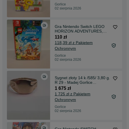
Gorlice
02 sierpnia 2026
Gra Nintendo Switch LEGO
HORIZON ADVENTURES,
Madej Gorlice Mickiewicza
110 zł
118,39 zł z Pakietem
Ochronnym
Gorlice
02 sierpnia 2026
Sygnet złoty 14 k /585/ 3,80 g.
R 29 - Madej Gorlice
Mickiewicza -
1 675 zł
1 725 zł z Pakietem
Ochronnym
Gorlice
02 sierpnia 2026