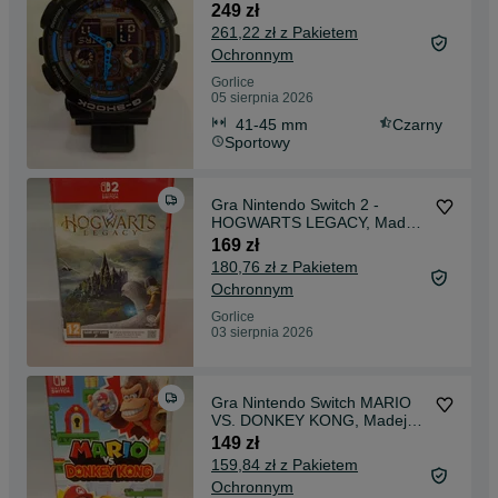
Madej Gorlice -
249 zł
261,22 zł z Pakietem
Ochronnym
Gorlice
05 sierpnia 2026
41-45 mm
Czarny
Sportowy
Gra Nintendo Switch 2 -
HOGWARTS LEGACY, Madej
Gorlice Mickiewicza
169 zł
180,76 zł z Pakietem
Ochronnym
Gorlice
03 sierpnia 2026
Gra Nintendo Switch MARIO
VS. DONKEY KONG, Madej
Gorlice Mickiewicza
149 zł
159,84 zł z Pakietem
Ochronnym