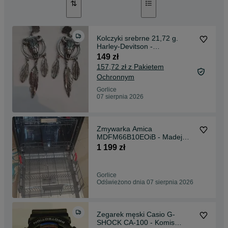
Kolczyki srebrne 21,72 g.
Harley-Devitson -
komismadej.pl Gorlice
149 zł
157,72 zł z Pakietem
Ochronnym
Gorlice
07 sierpnia 2026
Zmywarka Amica
MDFM66B10EOiB - Madej
Gorlice Mickiewicza -
1 199 zł
Gorlice
Odświeżono dnia 07 sierpnia 2026
Zegarek męski Casio G-
SHOCK CA-100 - Komis