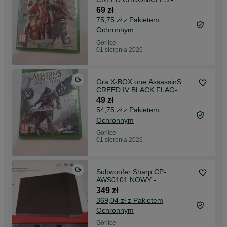
Madej Gorlice Mickiewicza -
69 zł
75,75 zł z Pakietem
Ochronnym
Gorlice
01 sierpnia 2026
Gra X-BOX one AssassinS
CREED IV BLACK FLAG-
Komis Gorlice Mickiewicza-
49 zł
54,75 zł z Pakietem
Ochronnym
Gorlice
01 sierpnia 2026
Subwoofer Sharp CP-
AWS0101 NOWY -
komismadej.pl
349 zł
369,04 zł z Pakietem
Ochronnym
Gorlice