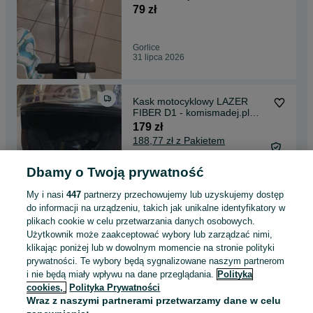
79 zł
Gorlice
31 lipca 2026
Kask motocyklowy LAZER
FIBER D1 - komismadej.pl
Gorlice
179 zł
188,77 zł z Pakietem
Ochronnym
Dbamy o Twoją prywatność
Gorlice
31 lipca 2026
My i nasi
447
partnerzy przechowujemy lub uzyskujemy dostęp
do informacji na urządzeniu, takich jak unikalne identyfikatory w
plikach cookie w celu przetwarzania danych osobowych.
Nożyce do drutu 14" 350 mm -
Użytkownik może zaakceptować wybory lub zarządzać nimi,
Gorlice komismadej.pl
klikając poniżej lub w dowolnym momencie na stronie polityki
59 zł
prywatności. Te wybory będą sygnalizowane naszym partnerom
65,36 zł z Pakietem
i nie będą miały wpływu na dane przeglądania.
Polityka
Ochronnym
cookies,
Polityka Prywatności
Gorlice
Wraz z naszymi partnerami przetwarzamy dane w celu
31 lipca 2026