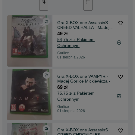
Gra X-BOX one AssassinS
CREED VALHALLA - Madej
Gorlice Mickiewicza -
49 zł
54,75 zł z Pakietem
Ochronnym
Gorlice
01 sierpnia 2026
Gra X-BOX one VAMPYR -
Madej Gorlice Mickiewicza -
69 zł
75,75 zł z Pakietem
Ochronnym
Gorlice
01 sierpnia 2026
Gra X-BOX one AssassinS
CREED CHRONICLES -