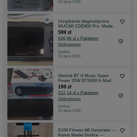
31 lipca 2026
Urządzenie diagnostyczne
MUCAR CDE900 Pro- Madej
Gorlice Mickiewicza -
599 zł
626,96 zł z Pakietem
Ochronnym
Gorlice
31 lipca 2026
Głośnik BT X-Music Super
Power 20W BTS650 K-Madej
Gorlice Mickiewicza-
199 zł
212,14 zł z Pakietem
Ochronnym
Gorlice
31 lipca 2026
GYM Fitness AB Generator ---
Komis Madej Gorlice ---